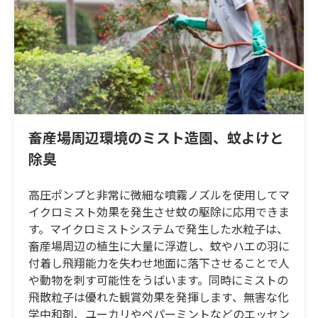
畜産場周辺環境のミスト造園、蚊よけと
除臭
高圧ポンプと非常に微細な噴霧ノズルを使用してマ
イクロミスト効果を発生させ蚊の駆除に応用できま
す。マイクロミストシステムで発生した水粒子は、
畜産場周辺の植生に大量に浮遊し、蚊やハエの羽に
付着し飛翔能力を失わせ地面に落下させることで人
や動物を刺す可能性をうばいます。同時にミストの
飛散粒子は優れた観賞効果を発揮します、無害な化
学中和剤、ユーカリやペパーミントなどのエッセン