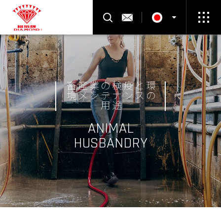
製品検索
お問い合わせ
Select Language
▼
畜産業の検疫と環
境メンテナンスの
用途
ANIMAL
HUSBANDRY