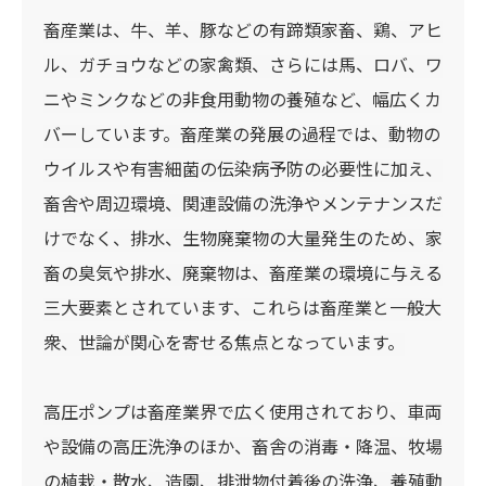
畜産業は、牛、羊、豚などの有蹄類家畜、鶏、アヒ
ル、ガチョウなどの家禽類、さらには馬、ロバ、ワ
ニやミンクなどの非食用動物の養殖など、幅広くカ
バーしています。畜産業の発展の過程では、動物の
ウイルスや有害細菌の伝染病予防の必要性に加え、
畜舎や周辺環境、関連設備の洗浄やメンテナンスだ
けでなく、排水、生物廃棄物の大量発生のため、家
畜の臭気や排水、廃棄物は、畜産業の環境に与える
三大要素とされています、これらは畜産業と一般大
衆、世論が関心を寄せる焦点となっています。
高圧ポンプは畜産業界で広く使用されており、車両
や設備の高圧洗浄のほか、畜舎の消毒・降温、牧場
の植栽・散水、造園、排泄物付着後の洗浄、養殖動