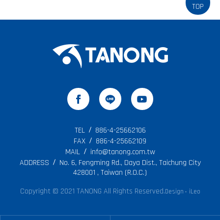
TOP
TEL
886-4-25662106
FAX
886-4-25662109
MAIL
info@tanong.com.tw
ADDRESS
No. 6, Fengming Rd., Daya Dist., Taichung City
428001 , Taiwan (R.O.C.)
Copyright © 2021 TANONG All Rights Reserved.
Design
iLeo
‧