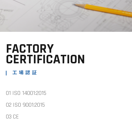
FACTORY
CERTIFICATION
工場認証
01 ISO 14001:2015
02 ISO 9001:2015
03 CE