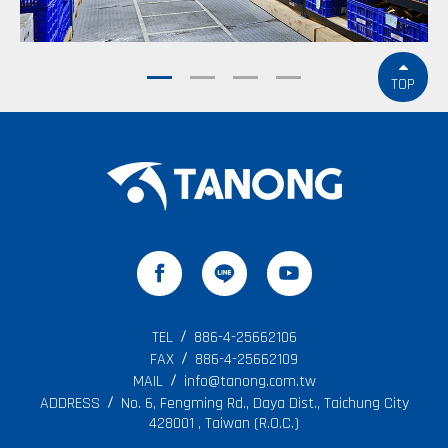
TOP
TEL
886-4-25662106
FAX
886-4-25662109
MAIL
info@tanong.com.tw
ADDRESS
No. 6, Fengming Rd., Daya Dist., Taichung City
428001 , Taiwan (R.O.C.)