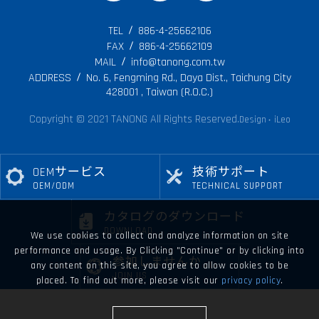
TEL
886-4-25662106
FAX
886-4-25662109
MAIL
info@tanong.com.tw
ADDRESS
No. 6, Fengming Rd., Daya Dist., Taichung City
428001 , Taiwan (R.O.C.)
Copyright © 2021 TANONG All Rights Reserved.
Design
iLeo
‧
OEMサービス
技術サポート
OEM/ODM
TECHNICAL SUPPORT
カタログのダウンロード
DOWNLOAD
We use cookies to collect and analyze information on site
performance and usage. By Clicking "Continue" or by clicking into
参加しませんか
any content on this site, you agree to allow cookies to be
JOIN US
placed. To find out more, please visit our
privacy policy
.