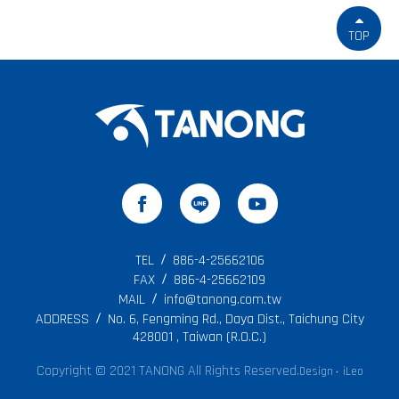
TOP
TEL
886-4-25662106
FAX
886-4-25662109
MAIL
info@tanong.com.tw
ADDRESS
No. 6, Fengming Rd., Daya Dist., Taichung City
428001 , Taiwan (R.O.C.)
Copyright © 2021 TANONG All Rights Reserved.
Design
iLeo
‧