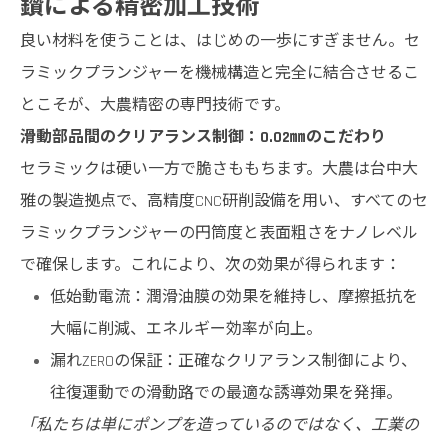
鑽による精密加工技術
良い材料を使うことは、はじめの一歩にすぎません。セ
ラミックプランジャーを機械構造と完全に結合させるこ
とこそが、大農精密の専門技術です。
滑動部品間のクリアランス制御：0.02㎜のこだわり
セラミックは硬い一方で脆さももちます。大農は台中大
雅の製造拠点で、高精度CNC研削設備を用い、すべてのセ
ラミックプランジャーの円筒度と表面粗さをナノレベル
で確保します。これにより、次の効果が得られます：
低始動電流：潤滑油膜の効果を維持し、摩擦抵抗を
大幅に削減、エネルギー効率が向上。
漏れZEROの保証：正確なクリアランス制御により、
往復運動での滑動路での最適な誘導効果を発揮。
「私たちは単にポンプを造っているのではなく、工業の