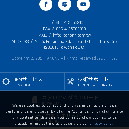
TEL
886-4-25662106
FAX
886-4-25662109
MAIL
info@tanong.com.tw
ADDRESS
No. 6, Fengming Rd., Daya Dist., Taichung City
428001 , Taiwan (R.O.C.)
Copyright © 2021 TANONG All Rights Reserved.
Design
iLeo
‧
OEMサービス
技術サポート
OEM/ODM
TECHNICAL SUPPORT
カタログのダウンロード
DOWNLOAD
We use cookies to collect and analyze information on site
performance and usage. By Clicking "Continue" or by clicking into
参加しませんか
any content on this site, you agree to allow cookies to be
JOIN US
placed. To find out more, please visit our
privacy policy
.