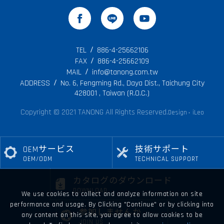
TEL
886-4-25662106
FAX
886-4-25662109
MAIL
info@tanong.com.tw
ADDRESS
No. 6, Fengming Rd., Daya Dist., Taichung City
428001 , Taiwan (R.O.C.)
Copyright © 2021 TANONG All Rights Reserved.
Design
iLeo
‧
OEMサービス
技術サポート
OEM/ODM
TECHNICAL SUPPORT
カタログのダウンロード
DOWNLOAD
We use cookies to collect and analyze information on site
performance and usage. By Clicking "Continue" or by clicking into
参加しませんか
any content on this site, you agree to allow cookies to be
JOIN US