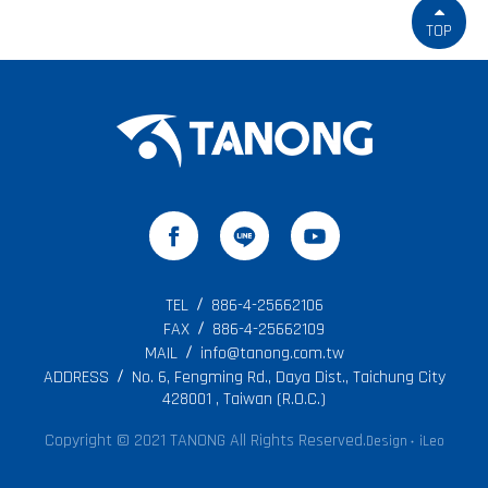
TOP
TEL
886-4-25662106
FAX
886-4-25662109
MAIL
info@tanong.com.tw
ADDRESS
No. 6, Fengming Rd., Daya Dist., Taichung City
428001 , Taiwan (R.O.C.)
Copyright © 2021 TANONG All Rights Reserved.
Design
iLeo
‧