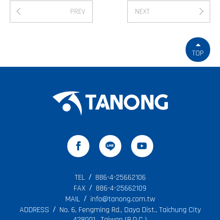
PREV
NEXT
TOP
TEL
886-4-25662106
FAX
886-4-25662109
MAIL
info@tanong.com.tw
ADDRESS
No. 6, Fengming Rd., Daya Dist., Taichung City
428001 , Taiwan (R.O.C.)